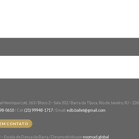
l Henrique Lott, 163 / Bloco 2 – Sala 202 / Barra da Tijuca, Rio de Janeiro, RJ – 2
498-0610
/ Cel:
(21) 99948-1717
/ Email:
edb.ballet@gmail.com
 EM CONTATO
– Escola de Dança da Barra / Desenvolvido por
noomad.global