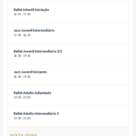
Ballet Infantil Iniciação
16
:
45 - 17
:
30
Jazz Juvenil Intermediário
17
:
30 - 18
:
30
Ballet Juvenil Intermediário 2/3
18
:
30 - 19
:
30
Jazz Juvenil Iniciante
18
:
30 - 19
:
30
Ballet Adulto Adiantado
19
:
30 - 21
:
00
Ballet Adulto Intermediário 3
19
:
30 - 21
:
00
SEXTA-FEIRA