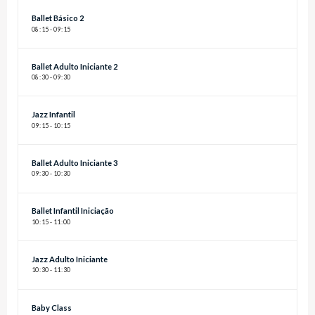
Ballet Básico 2
08
:
15 - 09
:
15
Ballet Adulto Iniciante 2
08
:
30 - 09
:
30
Jazz Infantil
09
:
15 - 10
:
15
Ballet Adulto Iniciante 3
09
:
30 - 10
:
30
Ballet Infantil Iniciação
10
:
15 - 11
:
00
Jazz Adulto Iniciante
10
:
30 - 11
:
30
Baby Class