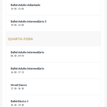
Ballet Adulto Adiantado
19
:
30 - 21
:
00
Ballet Adulto Intermediário 3
19
:
30 - 21
:
00
QUARTA-FEIRA
Ballet Adulto Intermediário
08
:
30 - 09
:
45
Ballet Adulto Intermediário
16
:
00 - 17
:
15
Street Dance
17
:
30 - 18
:
30
Ballet Básico 1
18
:
30 - 19
:
30