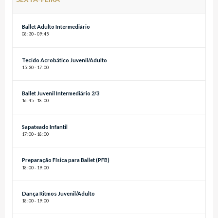
Ballet Adulto Intermediário
08
:
30 - 09
:
45
Tecido Acrobático Juvenil/Adulto
15
:
30 - 17
:
00
Ballet Juvenil Intermediário 2/3
16
:
45 - 18
:
00
Sapateado Infantil
17
:
00 - 18
:
00
Preparação Física para Ballet (PFB)
18
:
00 - 19
:
00
Dança Ritmos Juvenil/Adulto
18
:
00 - 19
:
00