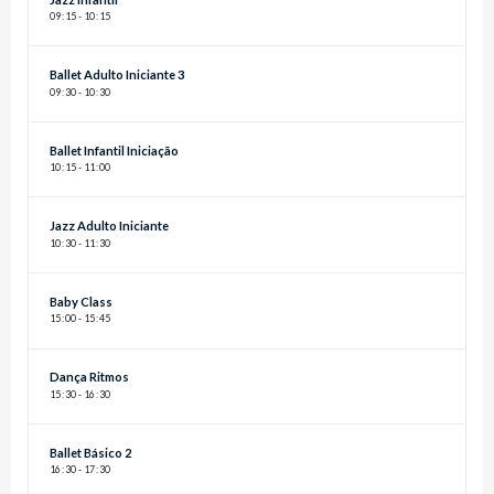
09
:
15 - 10
:
15
Ballet Adulto Iniciante 3
09
:
30 - 10
:
30
Ballet Infantil Iniciação
10
:
15 - 11
:
00
Jazz Adulto Iniciante
10
:
30 - 11
:
30
Baby Class
15
:
00 - 15
:
45
Dança Ritmos
15
:
30 - 16
:
30
Ballet Básico 2
16
:
30 - 17
:
30