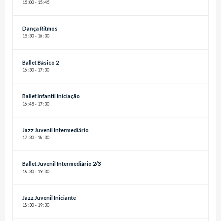
15
:
00 - 15
:
45
Dança Ritmos
15
:
30 - 16
:
30
Ballet Básico 2
16
:
30 - 17
:
30
Ballet Infantil Iniciação
16
:
45 - 17
:
30
Jazz Juvenil Intermediário
17
:
30 - 18
:
30
Ballet Juvenil Intermediário 2/3
18
:
30 - 19
:
30
Jazz Juvenil Iniciante
18
:
30 - 19
:
30