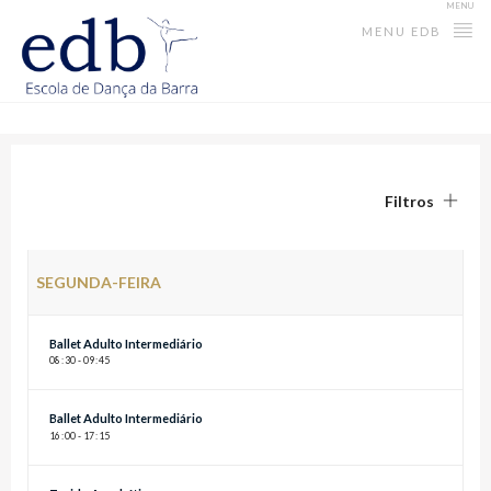
MENU
MENU EDB
Filtros
SEGUNDA-FEIRA
Ballet Adulto Intermediário
08
:
30 - 09
:
45
Ballet Adulto Intermediário
16
:
00 - 17
:
15