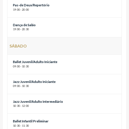
Pas-de Deux/Repertório
19
:
00 - 20
:
00
Dança de Salão
19
:
00 - 20
:
30
SÁBADO
Ballet Juvenil/Adulto Iniciante
09
:
00 - 10
:
30
Jazz Juvenil/Adulto Iniciante
09
:
00 - 10
:
30
Jazz Juvenil/Adulto Intermediário
10
:
30 - 12
:
00
Ballet Infantil Preliminar
10
:
30 - 11
:
30