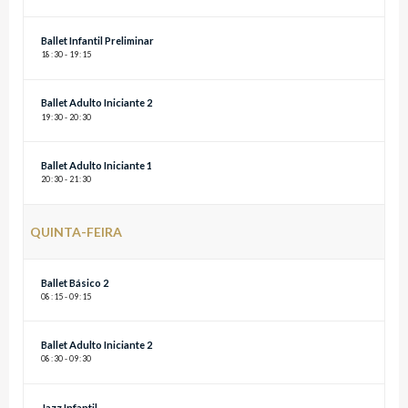
Ballet Infantil Preliminar
18
:
30 - 19
:
15
Ballet Adulto Iniciante 2
19
:
30 - 20
:
30
Ballet Adulto Iniciante 1
20
:
30 - 21
:
30
QUINTA-FEIRA
Ballet Básico 2
08
:
15 - 09
:
15
Ballet Adulto Iniciante 2
08
:
30 - 09
:
30
Jazz Infantil