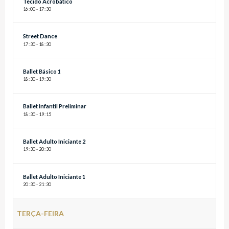
Tecido Acrobático
16
:
00 - 17
:
30
Street Dance
17
:
30 - 18
:
30
Ballet Básico 1
18
:
30 - 19
:
30
Ballet Infantil Preliminar
18
:
30 - 19
:
15
Ballet Adulto Iniciante 2
19
:
30 - 20
:
30
Ballet Adulto Iniciante 1
20
:
30 - 21
:
30
TERÇA-FEIRA